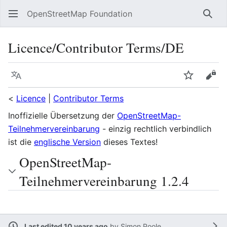
OpenStreetMap Foundation
Sear
Licence/Contributor Terms/DE
Language
Watch
Vie
<
Licence
|
Contributor Terms
Inoffizielle Übersetzung der
OpenStreetMap-
Teilnehmervereinbarung
- einzig rechtlich verbindlich
ist die
englische Version
dieses Textes!
OpenStreetMap-
Teilnehmervereinbarung 1.2.4
Last edited 10 years ago
by
Simon Poole